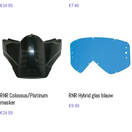
€
14.99
€
7.49
RNR Colossus/Platinum
RNR Hybrid glas blauw
masker
€
9.99
€
24.99