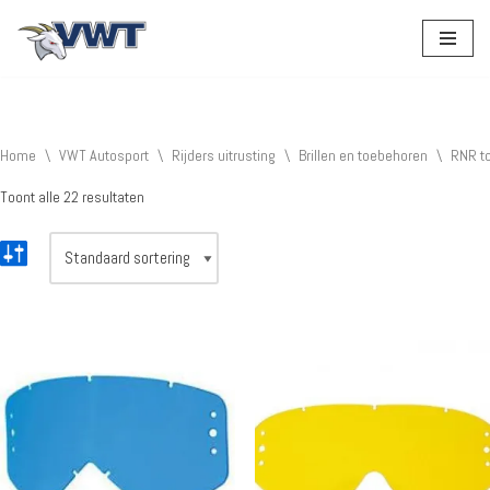
Ga
naar
de
inhoud
Home
\
VWT Autosport
\
Rijders uitrusting
\
Brillen en toebehoren
\
RNR t
Toont alle 22 resultaten