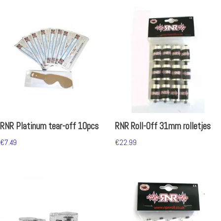
RNR Platinum tear-off 10pcs
RNR Roll-Off 31mm rolletjes
€
7.49
€
22.99