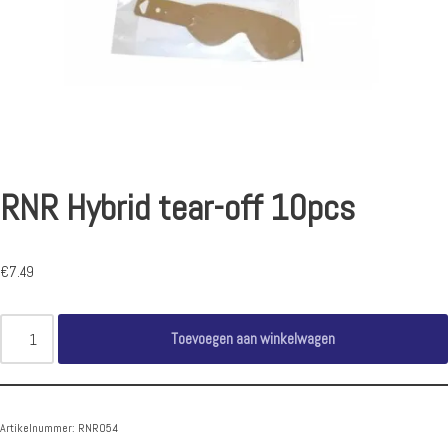
RNR Hybrid tear-off 10pcs
€
7.49
Toevoegen aan winkelwagen
Artikelnummer:
RNR054