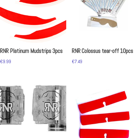
RNR Platinum Mudstrips 3pcs
RNR Colossus tear-off 10pcs
€
9.99
€
7.49