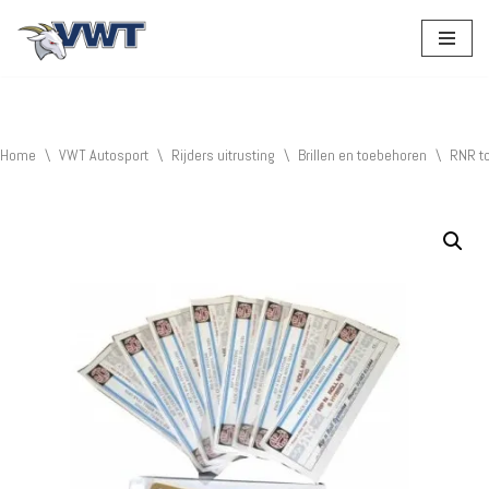
Ga
naar
de
inhoud
Home
\
VWT Autosport
\
Rijders uitrusting
\
Brillen en toebehoren
\
RNR t