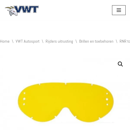
Ga
naar
de
inhoud
Home
\
VWT Autosport
\
Rijders uitrusting
\
Brillen en toebehoren
\
RNR t