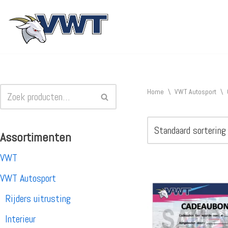
Ga
naar
de
inhoud
Home
\
VWT Autosport
\
Assortimenten
VWT
VWT Autosport
Rijders uitrusting
Interieur