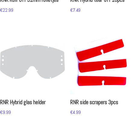
RNR Roll-Off 31mm rolletjes
RNR Hybrid tear-off 10pcs
€
22.99
€
7.49
RNR Hybrid glas helder
RNR side scrapers 3pcs
€
9.99
€
4.99