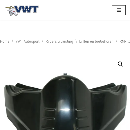
Ga
naar
de
inhoud
Home
\
VWT Autosport
\
Rijders uitrusting
\
Brillen en toebehoren
\
RNR t