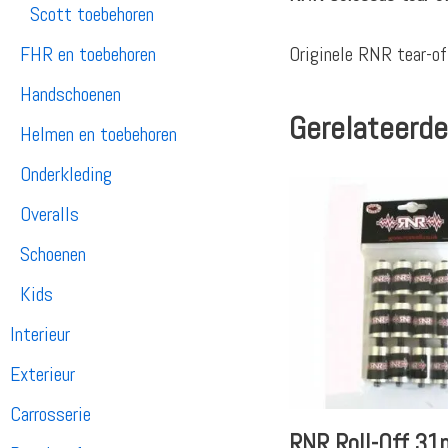
Scott toebehoren
Originele RNR tear-of
FHR en toebehoren
Handschoenen
Gerelateerde
Helmen en toebehoren
Onderkleding
Overalls
Schoenen
Kids
Interieur
Exterieur
Carrosserie
RNR Roll-Off 3