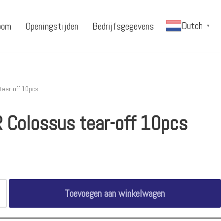
Dutch
oom
Openingstijden
Bedrijfsgegevens
▼
tear-off 10pcs
 Colossus tear-off 10pcs
Toevoegen aan winkelwagen