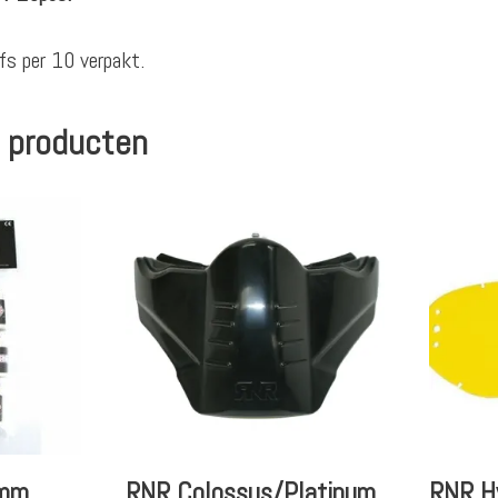
fs per 10 verpakt.
 producten
1mm
RNR Colossus/Platinum
RNR Hy