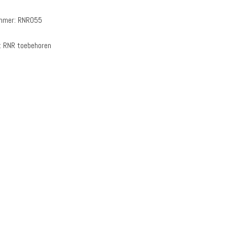
ummer:
RNR055
:
RNR toebehoren