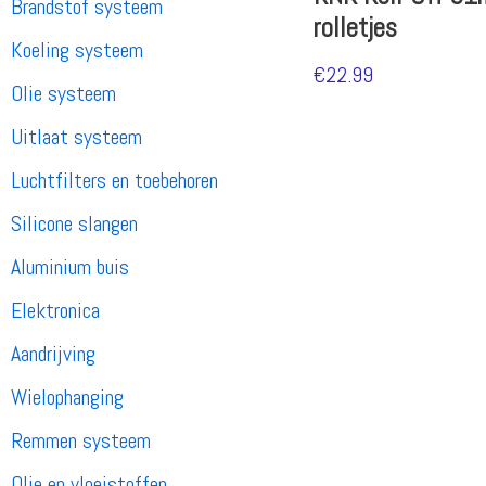
Brandstof systeem
rolletjes
Koeling systeem
€
22.99
Olie systeem
Uitlaat systeem
Luchtfilters en toebehoren
Silicone slangen
Aluminium buis
Elektronica
Aandrijving
Wielophanging
Remmen systeem
Olie en vloeistoffen