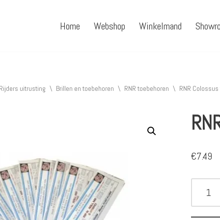
Home
Webshop
Winkelmand
Showr
Rijders uitrusting
\
Brillen en toebehoren
\
RNR toebehoren
\
RNR Colossus 
RNR
€
7.49