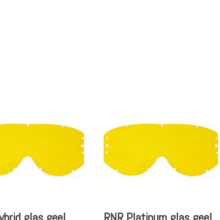
brid glas geel
RNR Platinum glas geel