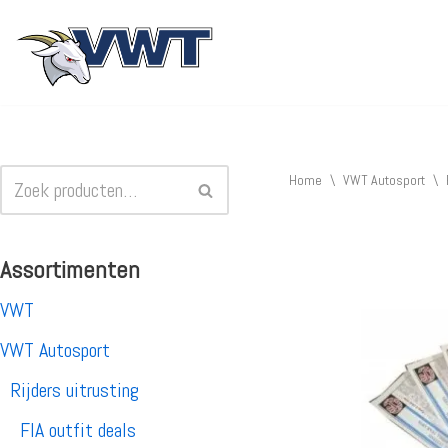
Ga
naar
de
inhoud
Home
\
VWT Autosport
\
Assortimenten
VWT
VWT Autosport
Rijders uitrusting
FIA outfit deals