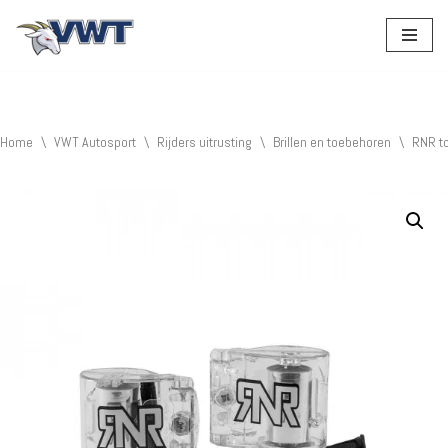
Ga
naar
de
inhoud
Home
\
VWT Autosport
\
Rijders uitrusting
\
Brillen en toebehoren
\
RNR t