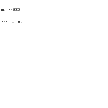
ummer:
RNR003
:
RNR toebehoren