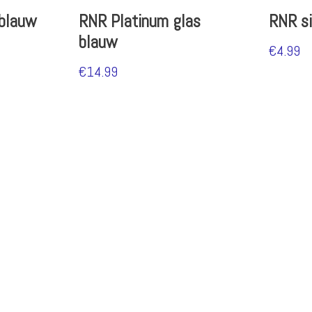
 blauw
RNR Platinum glas
RNR si
blauw
€
4.99
€
14.99