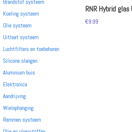
Brandstof systeem
RNR Hybrid glas
Koeling systeem
€
9.99
Olie systeem
Uitlaat systeem
Luchtfilters en toebehoren
Silicone slangen
Aluminium buis
Elektronica
Aandrijving
Wielophanging
Remmen systeem
Olie en vloeistoffen