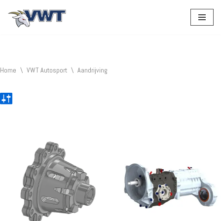
Ga
naar
de
inhoud
Home
\
VWT Autosport
\
Aandrijving