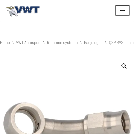
Ga
naar
de
inhoud
Home
\
VWT Autosport
\
Remmen systeem
\
Banjo ogen
\
QSP RVS banjo