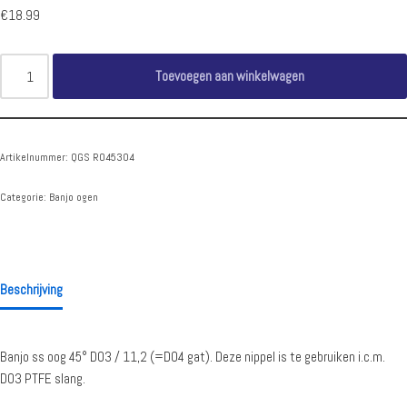
€
18.99
Toevoegen aan winkelwagen
Artikelnummer:
QGS RO45304
Categorie:
Banjo ogen
Beschrijving
Banjo ss oog 45° D03 / 11,2 (=D04 gat). Deze nippel is te gebruiken i.c.m.
D03 PTFE slang.