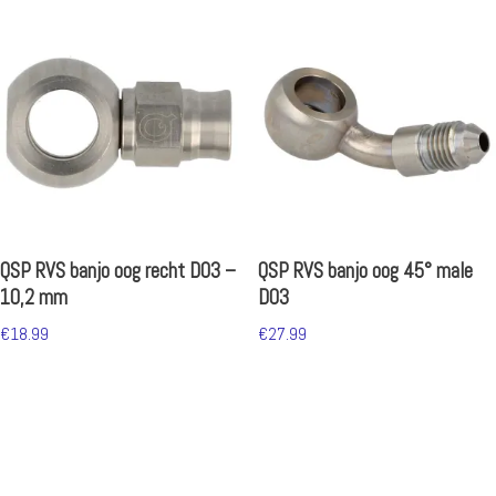
QSP RVS banjo oog recht D03 –
QSP RVS banjo oog 45° male
10,2 mm
D03
€
18.99
€
27.99