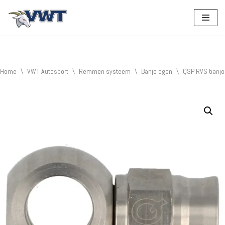
Ga
naar
de
inhoud
Home
\
VWT Autosport
\
Remmen systeem
\
Banjo ogen
\
QSP RVS banjo