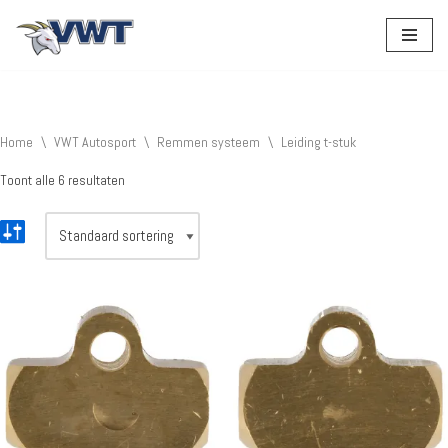
Ga
naar
de
inhoud
Home
\
VWT Autosport
\
Remmen systeem
\
Leiding t-stuk
Toont alle 6 resultaten