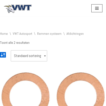
Ga
naar
de
inhoud
Home
\
VWT Autosport
\
Remmen systeem
\
Afdichtringen
Toont alle 2 resultaten