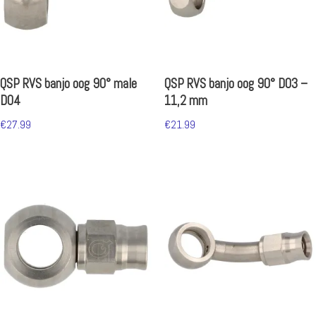
QSP RVS banjo oog 90° male
QSP RVS banjo oog 90° D03 –
D04
11,2 mm
€
27.99
€
21.99