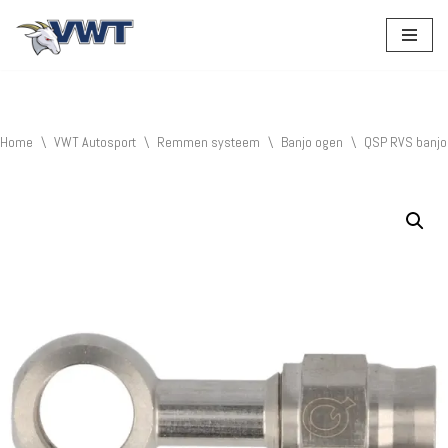
Ga
naar
de
inhoud
Home
\
VWT Autosport
\
Remmen systeem
\
Banjo ogen
\
QSP RVS banjo