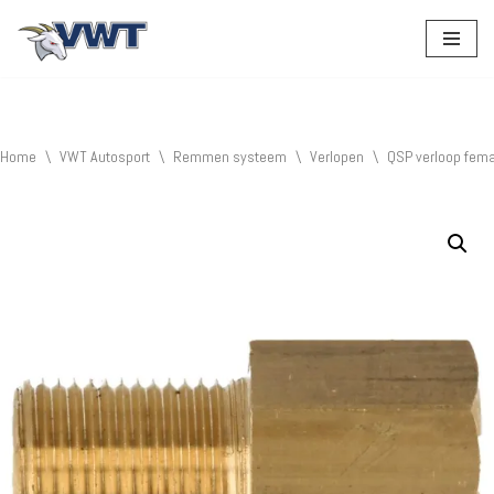
Ga
naar
de
inhoud
Home
\
VWT Autosport
\
Remmen systeem
\
Verlopen
\
QSP verloop fema