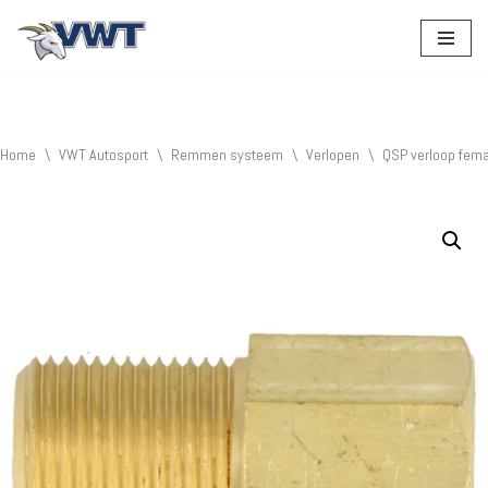
Ga
naar
de
inhoud
Home
\
VWT Autosport
\
Remmen systeem
\
Verlopen
\
QSP verloop fema