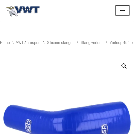
Ga
naar
de
inhoud
Home
\
VWT Autosport
\
Silicone slangen
\
Slang verloop
\
Verloop 45°
\