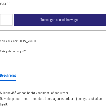
€
33.99
Toevoegen aan winkelwagen
Artikelnummer:
QHER4_7660B
Categorie:
Verloop 45°
Beschrijving
Silicone 45° verloop bocht voor lucht- of koelwater.
De verloop bocht heeft meerdere koordlagen waardoor hij een grote sterkte
heeft.