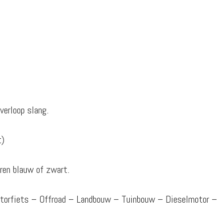
verloop slang.
t)
ren blauw of zwart.
otorfiets – Offroad – Landbouw – Tuinbouw – Dieselmotor –