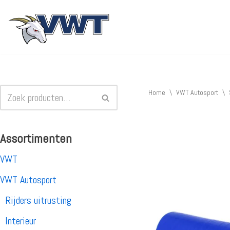
Ga
naar
de
inhoud
Home
\
VWT Autosport
\
Assortimenten
VWT
VWT Autosport
Rijders uitrusting
Interieur