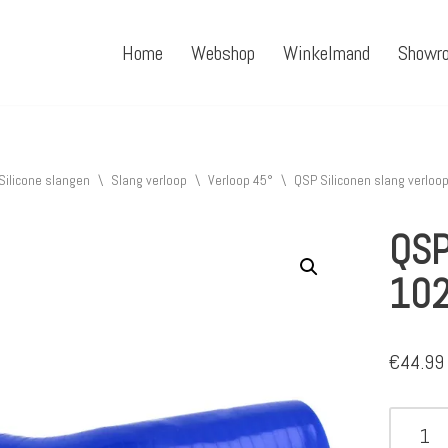
Home
Webshop
Winkelmand
Showr
Silicone slangen
\
Slang verloop
\
Verloop 45°
\
QSP Siliconen slang verloo
QSP
102
€
44.99