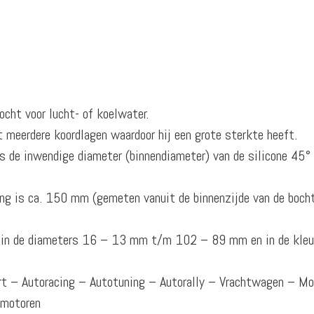
ocht voor lucht- of koelwater.
t meerdere koordlagen waardoor hij een grote sterkte heeft.
 de inwendige diameter (binnendiameter) van de silicone 45° 
ng is ca. 150 mm (gemeten vanuit de binnenzijde van de boch
ar in de diameters 16 – 13 mm t/m 102 – 89 mm en in de kleu
ort – Autoracing – Autotuning – Autorally – Vrachtwagen – M
omotoren