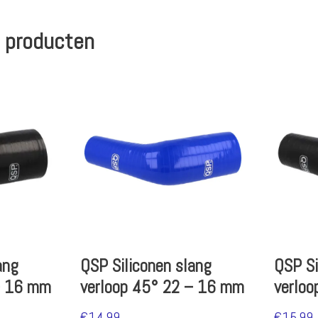
 producten
ang
QSP Siliconen slang
QSP Si
– 16 mm
verloop 45° 22 – 16 mm
verlo
€
14.99
€
15.99