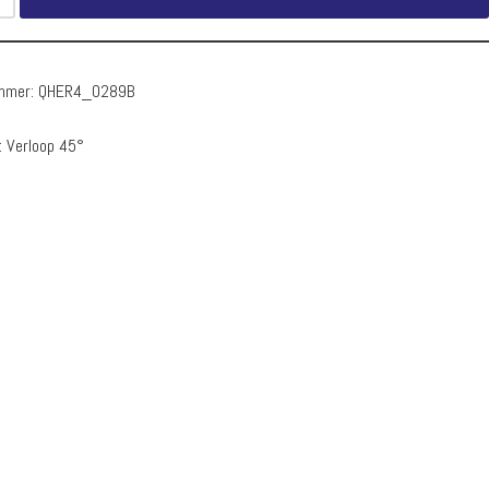
ummer:
QHER4_0289B
:
Verloop 45°