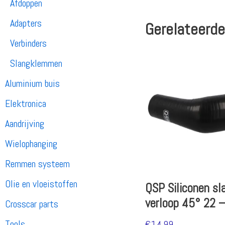
Afdoppen
Adapters
Gerelateerde
Verbinders
Slangklemmen
Aluminium buis
Elektronica
Aandrijving
Wielophanging
Remmen systeem
Olie en vloeistoffen
QSP Siliconen sl
verloop 45° 22 
Crosscar parts
Tools
€
14.99