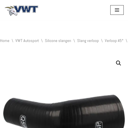
Ga
naar
de
inhoud
Home
\
VWT Autosport
\
Silicone slangen
\
Slang verloop
\
Verloop 45°
\