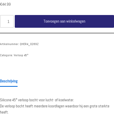
€
44.99
Toevoegen aan winkelwagen
Artikelnummer:
QHER4_0289Z
Categorie:
Verloop 45°
Beschrijving
Silicone 45° verloop bocht voor lucht- of koelwater.
De verloop bocht heeft meerdere koordlagen waardoor hij een grote sterkte
heeft.