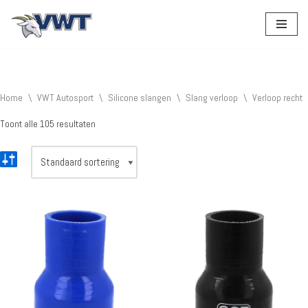
Ga
naar
de
inhoud
Home
\
VWT Autosport
\
Silicone slangen
\
Slang verloop
\
Verloop recht
Toont alle 105 resultaten