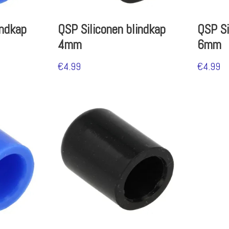
indkap
QSP Siliconen blindkap
QSP Si
4mm
6mm
€
4.99
€
4.99