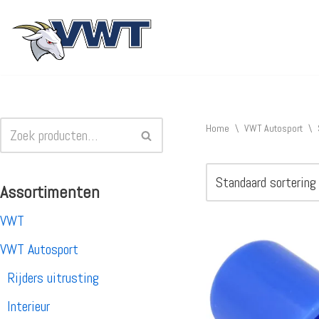
Ga
naar
de
inhoud
Home
\
VWT Autosport
\
Assortimenten
VWT
VWT Autosport
Rijders uitrusting
Interieur