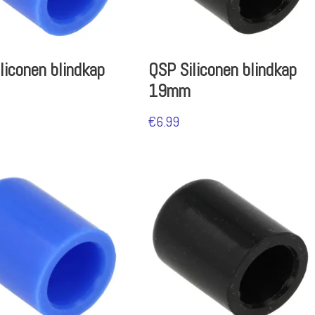
liconen blindkap
QSP Siliconen blindkap
19mm
€
6.99