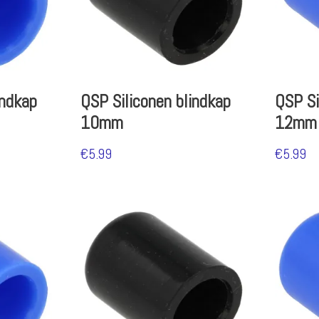
indkap
QSP Siliconen blindkap
QSP Si
10mm
12mm
€
5.99
€
5.99