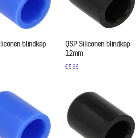
liconen blindkap
QSP Siliconen blindkap
12mm
€
5.99