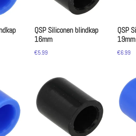
indkap
QSP Siliconen blindkap
QSP Si
16mm
19mm
€
5.99
€
6.99