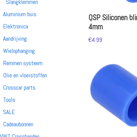
Slangklemmen
Aluminium buis
QSP Siliconen bl
4mm
Elektronica
Aandrijving
€
4.99
Wielophanging
Remmen systeem
Olie en vloeistoffen
Crosscar parts
Tools
SALE
Cadeaubonnen
VWT Crossbanden