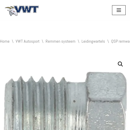
Ga
naar
de
inhoud
Home
\
VWT Autosport
\
Remmen systeem
\
Leidingwartels
\
QSP remwar