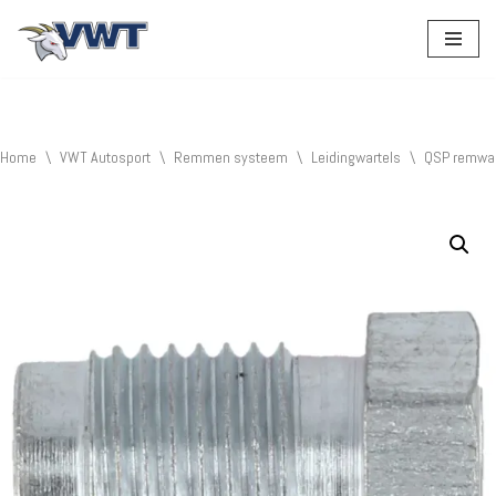
Ga
naar
de
inhoud
Home
\
VWT Autosport
\
Remmen systeem
\
Leidingwartels
\
QSP remwar