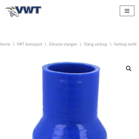
Ga
naar
de
inhoud
Home
\
VWT Autosport
\
Silicone slangen
\
Slang verloop
\
Verloop recht