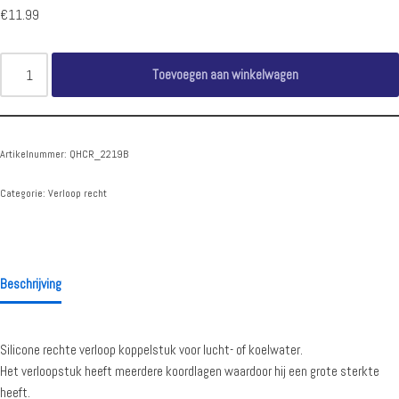
€
11.99
Toevoegen aan winkelwagen
Artikelnummer:
QHCR_2219B
Categorie:
Verloop recht
Beschrijving
Silicone rechte verloop koppelstuk voor lucht- of koelwater.
Het verloopstuk heeft meerdere koordlagen waardoor hij een grote sterkte
heeft.