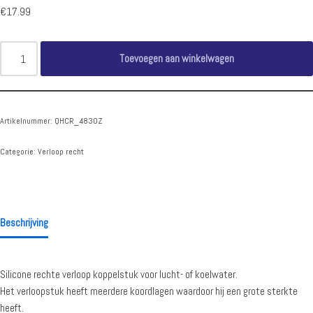
€
17.99
Toevoegen aan winkelwagen
Artikelnummer:
QHCR_4830Z
Categorie:
Verloop recht
Beschrijving
Silicone rechte verloop koppelstuk voor lucht- of koelwater.
Het verloopstuk heeft meerdere koordlagen waardoor hij een grote sterkte
heeft.