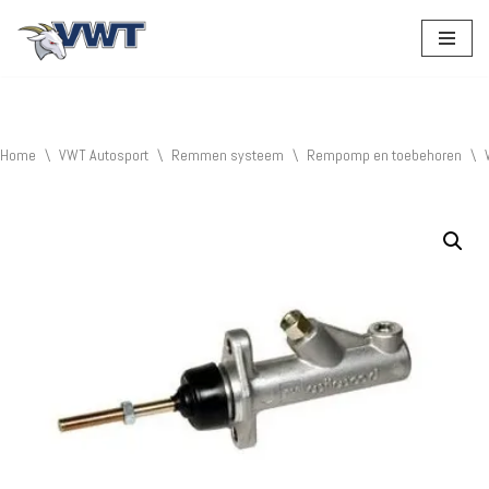
Ga
naar
de
inhoud
Home
\
VWT Autosport
\
Remmen systeem
\
Rempomp en toebehoren
\