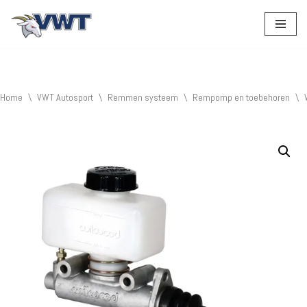
Ga
naar
de
inhoud
Home
\
VWT Autosport
\
Remmen systeem
\
Rempomp en toebehoren
\