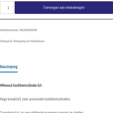
Toevoegen aan winkelwagen
Artikelnummer:
WILWOOD008
Categorie:
Rempomp en toebehoren
Beschrijving
Wilwood hoofdremcilinder kit.
Hoge kwaliteit zeer universele hoofdremcilinders.
Complete kit, op verschillende manieren samen te stellen.