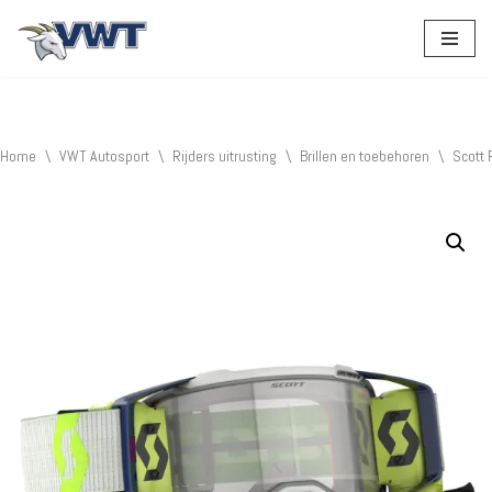
Ga
naar
de
inhoud
Home
\
VWT Autosport
\
Rijders uitrusting
\
Brillen en toebehoren
\
Scott