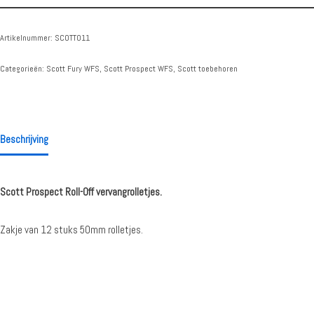
Artikelnummer:
SCOTT011
Categorieën:
Scott Fury WFS
,
Scott Prospect WFS
,
Scott toebehoren
Beschrijving
Scott Prospect
Roll-Off vervangrolletjes.
Zakje van 12 stuks 50mm rolletjes.