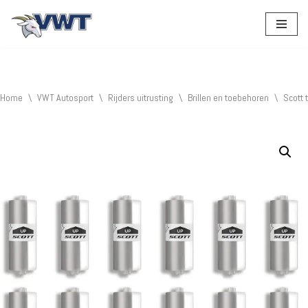
Ga
naar
de
inhoud
Home
\
VWT Autosport
\
Rijders uitrusting
\
Brillen en toebehoren
\
Scott 