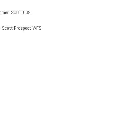
ummer:
SCOTT008
:
Scott Prospect WFS