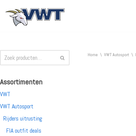
Ga
naar
de
inhoud
Home
\
VWT Autosport
\
Assortimenten
VWT
VWT Autosport
Rijders uitrusting
FIA outfit deals