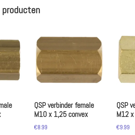
 producten
male
QSP verbinder female
QSP ve
x
M10 x 1,25 convex
M12 x
€
8.99
€
9.99