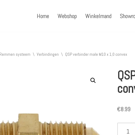
Home
Webshop
Winkelmand
Showr
Remmen systeem
\
Verbindingen
\
QSP verbinder male M10 x 1,0 convex
QSP
con
€
8.99