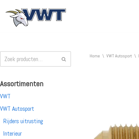
Ga
naar
de
inhoud
Home
\
VWT Autosport
\
Assortimenten
VWT
VWT Autosport
Rijders uitrusting
Interieur