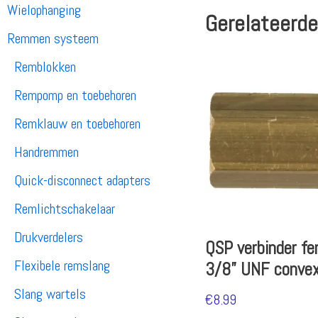
Wielophanging
Gerelateerde
Remmen systeem
Remblokken
Rempomp en toebehoren
Remklauw en toebehoren
Handremmen
Quick-disconnect adapters
Remlichtschakelaar
Drukverdelers
QSP verbinder fe
Flexibele remslang
3/8” UNF conve
Slang wartels
€
8.99