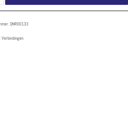
ummer:
QNR00133
:
Verbindingen