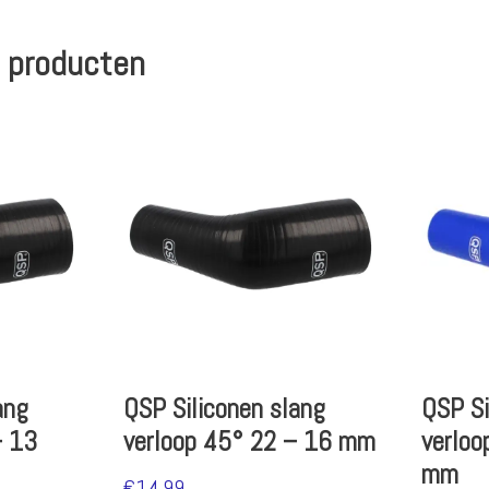
 producten
ang
QSP Siliconen slang
QSP Si
– 13
verloop 45° 22 – 16 mm
verloo
mm
€
14.99