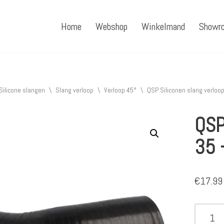
Home
Webshop
Winkelmand
Showr
Silicone slangen
\
Slang verloop
\
Verloop 45°
\
QSP Siliconen slang verloo
QSP
35 
€
17.99