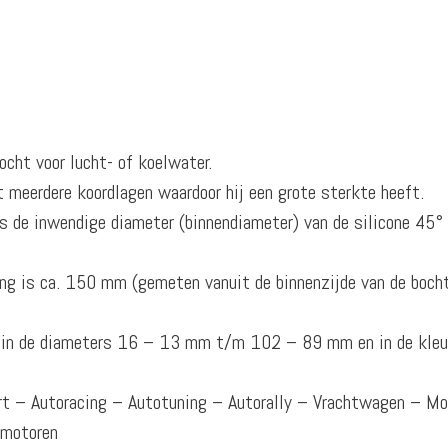
ocht voor lucht- of koelwater.
t meerdere koordlagen waardoor hij een grote sterkte heeft.
 de inwendige diameter (binnendiameter) van de silicone 45° 
ng is ca. 150 mm (gemeten vanuit de binnenzijde van de boch
ar in de diameters 16 – 13 mm t/m 102 – 89 mm en in de kleu
ort – Autoracing – Autotuning – Autorally – Vrachtwagen – M
omotoren