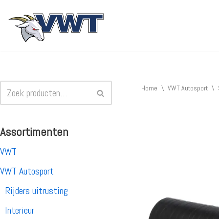
Ga
naar
de
inhoud
Home
\
VWT Autosport
\
Assortimenten
VWT
VWT Autosport
Rijders uitrusting
Interieur