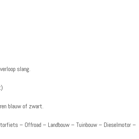
verloop slang.
t)
ren blauw of zwart.
otorfiets – Offroad – Landbouw – Tuinbouw – Dieselmotor –