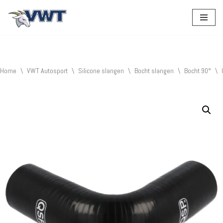
Ga
naar
de
inhoud
Home
\
VWT Autosport
\
Silicone slangen
\
Bocht slangen
\
Bocht 90°
\