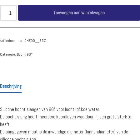
Toevoegen aan winkelwagen
Artikelnummer:
QHE90__63Z
Categorie:
Bocht 90°
Beschrijving
Silicone bocht slangen van 90° voor lucht- of koelwater.
De bocht slang heeft meerdere koordlagen waardoor hij een grote sterkte
heeft.
De aangegeven maat is de inwendige diameter (binnendiameter) van de
silicone bocht slang.