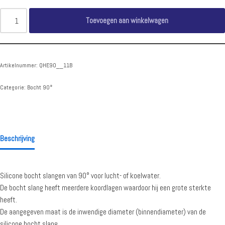
Toevoegen aan winkelwagen
Artikelnummer:
QHE90__11B
Categorie:
Bocht 90°
Beschrijving
Silicone bocht slangen van 90° voor lucht- of koelwater.
De bocht slang heeft meerdere koordlagen waardoor hij een grote sterkte
heeft.
De aangegeven maat is de inwendige diameter (binnendiameter) van de
silicone bocht slang.