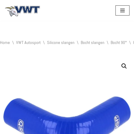
Ga
naar
de
inhoud
Home
\
VWT Autosport
\
Silicone slangen
\
Bocht slangen
\
Bocht 90°
\