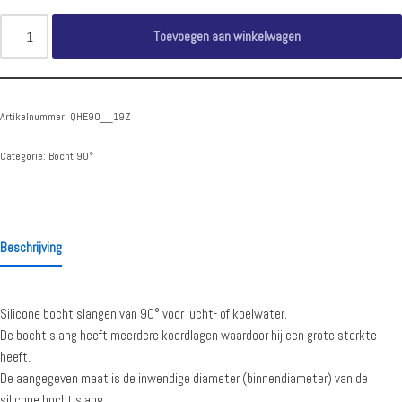
Toevoegen aan winkelwagen
Artikelnummer:
QHE90__19Z
Categorie:
Bocht 90°
Beschrijving
Silicone bocht slangen van 90° voor lucht- of koelwater.
De bocht slang heeft meerdere koordlagen waardoor hij een grote sterkte
heeft.
De aangegeven maat is de inwendige diameter (binnendiameter) van de
silicone bocht slang.