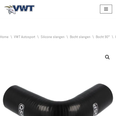
Ga
naar
de
inhoud
Home
\
VWT Autosport
\
Silicone slangen
\
Bocht slangen
\
Bocht 90°
\