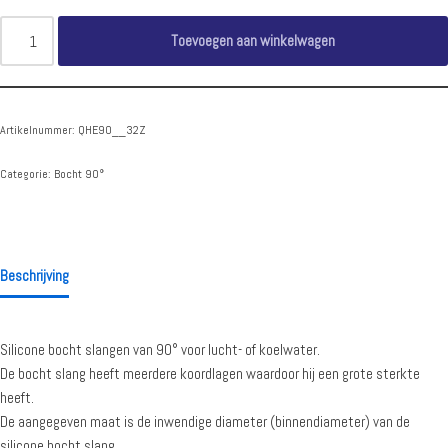
Toevoegen aan winkelwagen
Artikelnummer:
QHE90__32Z
Categorie:
Bocht 90°
Beschrijving
Silicone bocht slangen van 90° voor lucht- of koelwater.
De bocht slang heeft meerdere koordlagen waardoor hij een grote sterkte
heeft.
De aangegeven maat is de inwendige diameter (binnendiameter) van de
silicone bocht slang.