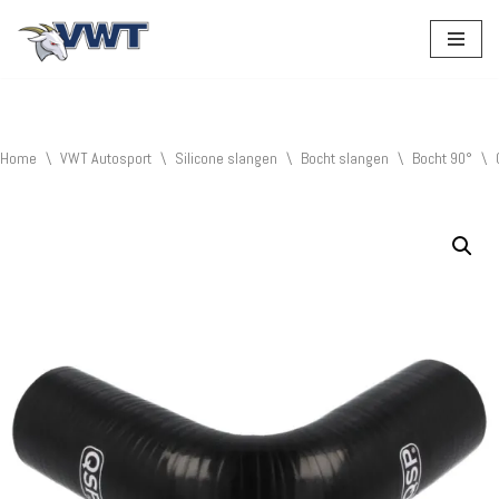
Ga
naar
de
inhoud
Home
\
VWT Autosport
\
Silicone slangen
\
Bocht slangen
\
Bocht 90°
\