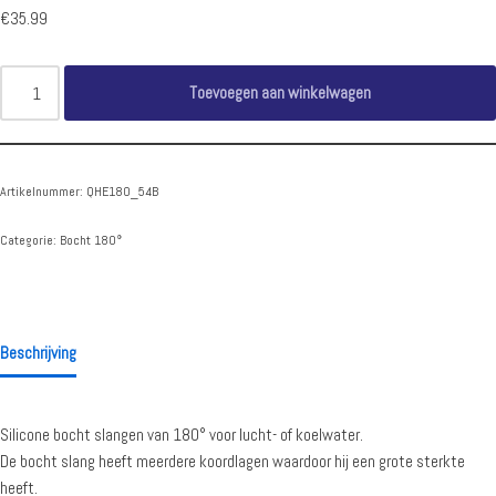
€
35.99
Toevoegen aan winkelwagen
Artikelnummer:
QHE180_54B
Categorie:
Bocht 180°
Beschrijving
Silicone bocht slangen van 180° voor lucht- of koelwater.
De bocht slang heeft meerdere koordlagen waardoor hij een grote sterkte
heeft.