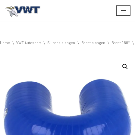
Ga
naar
de
inhoud
Home
\
VWT Autosport
\
Silicone slangen
\
Bocht slangen
\
Bocht 180°
\