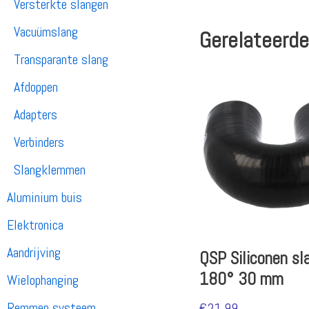
Versterkte slangen
Vacuümslang
Gerelateerde
Transparante slang
Afdoppen
Adapters
Verbinders
Slangklemmen
Aluminium buis
Elektronica
Aandrijving
QSP Siliconen sl
180° 30 mm
Wielophanging
Remmen systeem
€
21.99