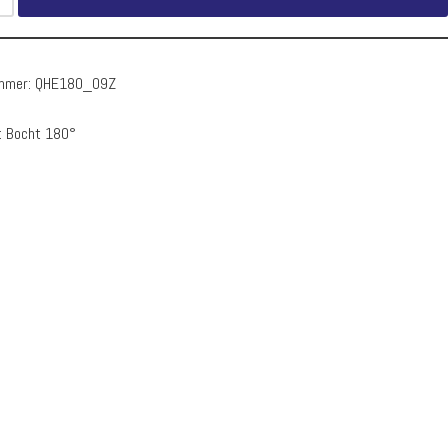
ummer:
QHE180_09Z
:
Bocht 180°