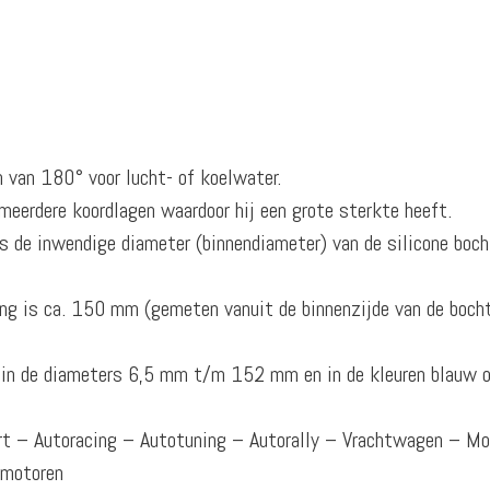
n van 180° voor lucht- of koelwater.
meerdere koordlagen waardoor hij een grote sterkte heeft.
 de inwendige diameter (binnendiameter) van de silicone boch
ng is ca. 150 mm (gemeten vanuit de binnenzijde van de boch
r in de diameters 6,5 mm t/m 152 mm en in de kleuren blauw o
ort – Autoracing – Autotuning – Autorally – Vrachtwagen – M
omotoren