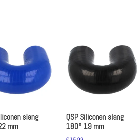
liconen slang
QSP Siliconen slang
22 mm
180° 19 mm
€
15.99