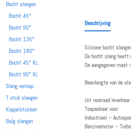
Bocht slangen
Bocht 45°
Beschrijving
Bocht 90°
Bocht 135°
Silicone bocht slange
Bocht 180°
De bocht slang heeft 
Bocht 45° XL
De aangegeven maat is
Bocht 90° XL
Beenlengte van de sla
Slang verloop
T stuk slangen
Uit voorraad leverbaa
Toepasbaar voor:
Koppelstukken
Industrieel – Autosp
Balg slangen
Benzinemotor – Turb