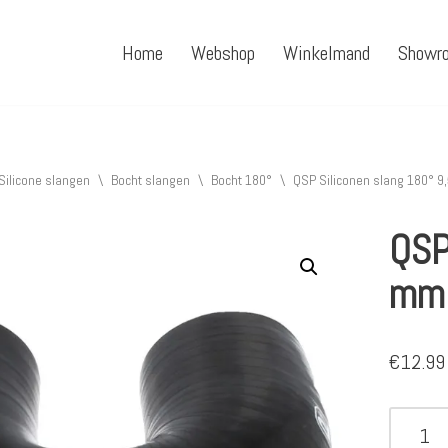
Home
Webshop
Winkelmand
Showr
Silicone slangen
\
Bocht slangen
\
Bocht 180°
\
QSP Siliconen slang 180° 
QSP
mm
€
12.99