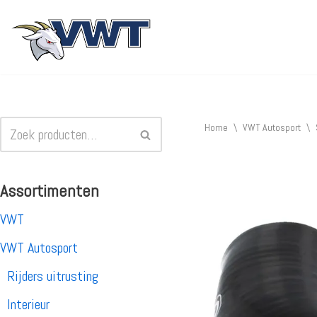
Ga
naar
de
inhoud
Home
\
VWT Autosport
\
Assortimenten
VWT
VWT Autosport
Rijders uitrusting
Interieur