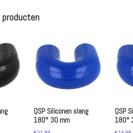
 producten
ang
QSP Siliconen slang
QSP Si
180° 30 mm
180° 
€
21.99
€
15.99