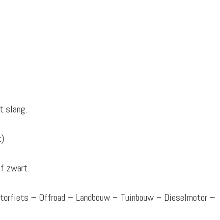
t slang.
t)
f zwart.
otorfiets – Offroad – Landbouw – Tuinbouw – Dieselmotor –