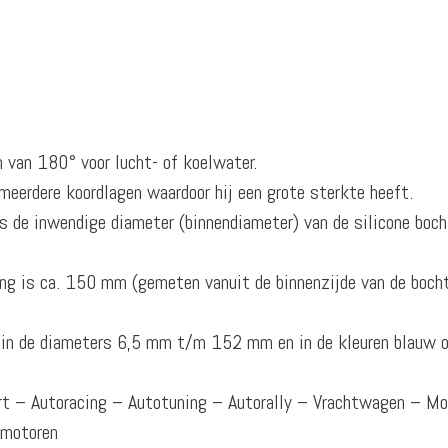
n van 180° voor lucht- of koelwater.
meerdere koordlagen waardoor hij een grote sterkte heeft.
 de inwendige diameter (binnendiameter) van de silicone boch
ng is ca. 150 mm (gemeten vanuit de binnenzijde van de boch
r in de diameters 6,5 mm t/m 152 mm en in de kleuren blauw o
ort – Autoracing – Autotuning – Autorally – Vrachtwagen – M
omotoren