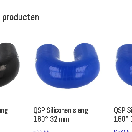
 producten
ang
QSP Siliconen slang
QSP Si
180° 32 mm
180° 
€
22.99
€
58.99