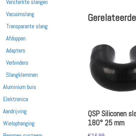
Versterkte slangen
Vacuümslang
Gerelateerde
Transparante slang
Afdoppen
Adapters
Verbinders
Slangklemmen
Aluminium buis
Elektronica
Aandrijving
QSP Siliconen sl
180° 25 mm
Wielophanging
Remmen systeem
€
16.99