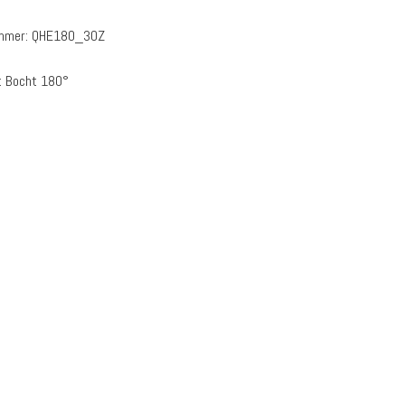
ummer:
QHE180_30Z
:
Bocht 180°