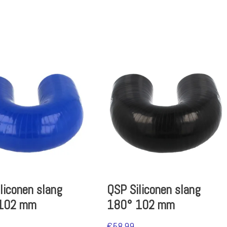
liconen slang
QSP Siliconen slang
102 mm
180° 102 mm
€
58.99