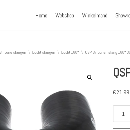
Home
Webshop
Winkelmand
Showr
Silicone slangen
\
Bocht slangen
\
Bocht 180°
\
QSP Siliconen slang 180° 
QSP
€
21.99