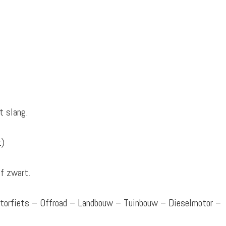
t slang.
t)
f zwart.
otorfiets – Offroad – Landbouw – Tuinbouw – Dieselmotor –