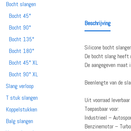
Bocht slangen
Bocht 45°
Beschrijving
Bocht 90°
Bocht 135°
Silicone bocht slange
Bocht 180°
De bocht slang heeft 
Bocht 45° XL
De aangegeven maat is
Bocht 90° XL
Beenlengte van de sla
Slang verloop
T stuk slangen
Uit voorraad leverbaa
Toepasbaar voor:
Koppelstukken
Industrieel – Autosp
Balg slangen
Benzinemotor – Turb