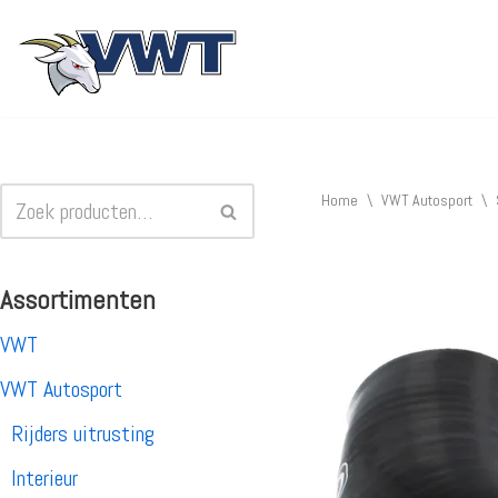
Ga
naar
de
inhoud
Home
\
VWT Autosport
\
Assortimenten
VWT
VWT Autosport
Rijders uitrusting
Interieur