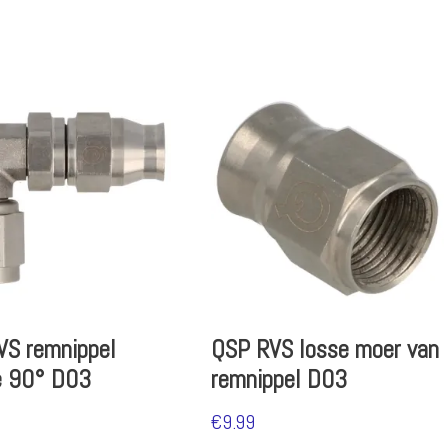
VS remnippel
QSP RVS losse moer van
e 90° D03
remnippel D03
€
9.99