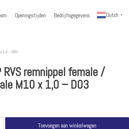
Dutch
oom
Openingstijden
Bedrijfsgegevens
▼
x 1,0 – D03
 RVS remnippel female /
ale M10 x 1,0 – D03
Toevoegen aan winkelwagen