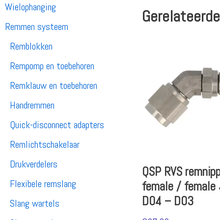
Wielophanging
Gerelateerde
Remmen systeem
Remblokken
Rempomp en toebehoren
Remklauw en toebehoren
Handremmen
Quick-disconnect adapters
Remlichtschakelaar
Drukverdelers
QSP RVS remnipp
Flexibele remslang
female / female
D04 – D03
Slang wartels