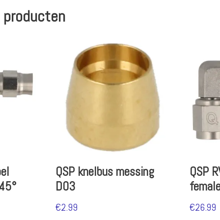
 producten
el
QSP knelbus messing
QSP R
 45°
D03
femal
€
2.99
€
26.99