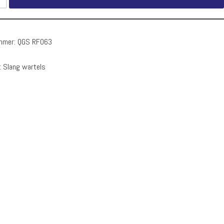
ummer:
QGS RF063
:
Slang wartels