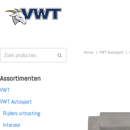
Ga
naar
de
inhoud
Home
\
VWT Autosport
\
Assortimenten
VWT
VWT Autosport
Rijders uitrusting
Interieur