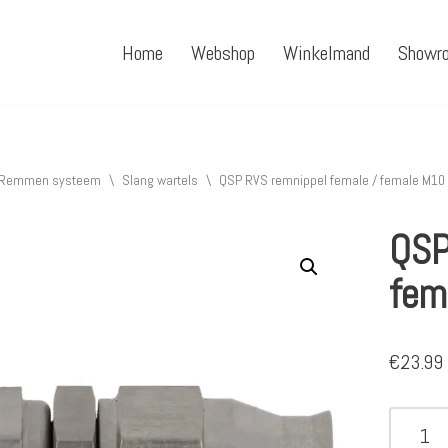
Home
Webshop
Winkelmand
Showr
Remmen systeem
\
Slang wartels
\
QSP RVS remnippel female / female M10 
QSP
fem
€
23.99