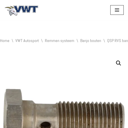
Ga
naar
de
inhoud
Home
\
VWT Autosport
\
Remmen systeem
\
Banjo bouten
\
QSP RVS ban