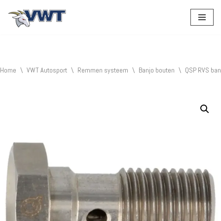
Ga
naar
de
inhoud
Home
\
VWT Autosport
\
Remmen systeem
\
Banjo bouten
\
QSP RVS ban