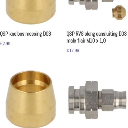
QSP knelbus messing D03
QSP RVS slang aansluiting D03
male flair M10 x 1,0
€
2.99
€
17.99