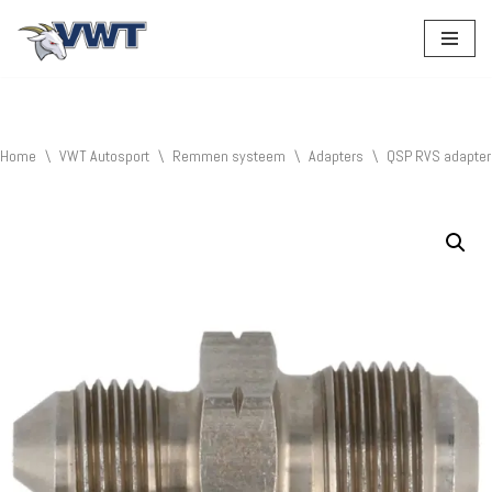
Ga
naar
de
inhoud
Home
\
VWT Autosport
\
Remmen systeem
\
Adapters
\
QSP RVS adapter 