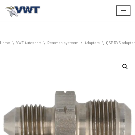
Ga
naar
de
inhoud
Home
\
VWT Autosport
\
Remmen systeem
\
Adapters
\
QSP RVS adapter