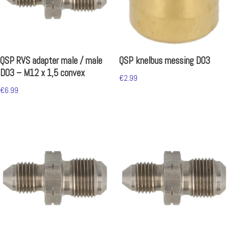
QSP RVS adapter male / male
QSP knelbus messing D03
D03 – M12 x 1,5 convex
€
2.99
€
6.99