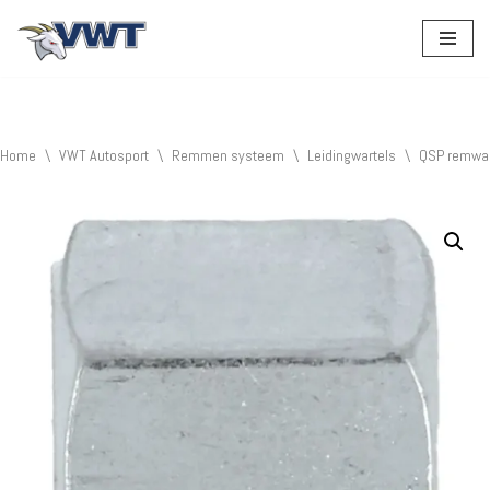
Ga
naar
de
inhoud
Home
\
VWT Autosport
\
Remmen systeem
\
Leidingwartels
\
QSP remwar