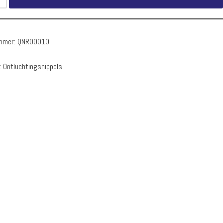
ummer:
QNR00010
:
Ontluchtingsnippels