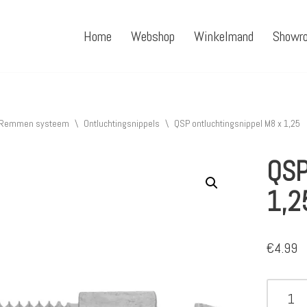
Home
Webshop
Winkelmand
Showr
Remmen systeem
\
Ontluchtingsnippels
\
QSP ontluchtingsnippel M8 x 1,25
QSP
1,2
€
4.99