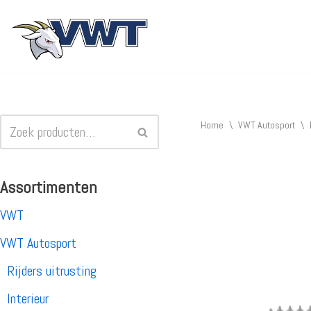
Ga
naar
de
inhoud
Home
\
VWT Autosport
\
Assortimenten
VWT
VWT Autosport
Rijders uitrusting
Interieur