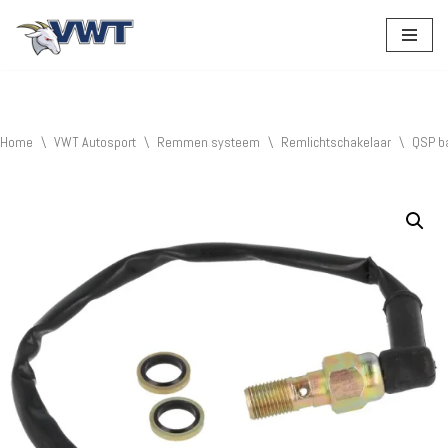
Ga
naar
de
inhoud
Home
\
VWT Autosport
\
Remmen systeem
\
Remlichtschakelaar
\
QSP ba