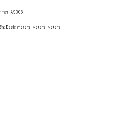
ummer:
AS005
eën:
Basic meters
,
Meters
,
Meters