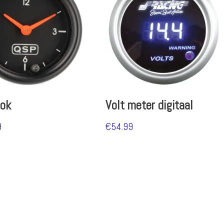
lok
Volt meter digitaal
9
€
54.99