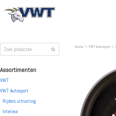
Ga
naar
de
inhoud
Home
\
VWT Autosport
\
Assortimenten
VWT
VWT Autosport
Rijders uitrusting
Interieur