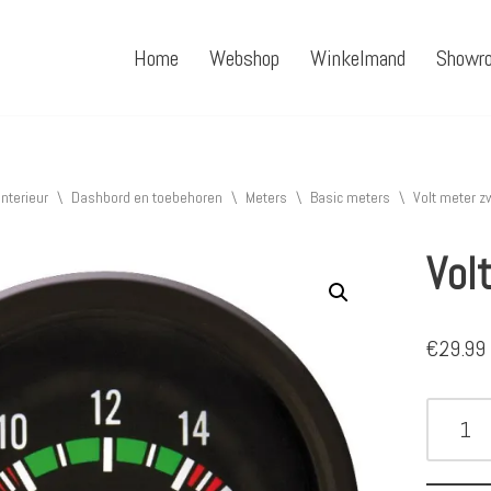
Home
Webshop
Winkelmand
Showr
Interieur
\
Dashbord en toebehoren
\
Meters
\
Basic meters
\
Volt meter z
Vol
€
29.99