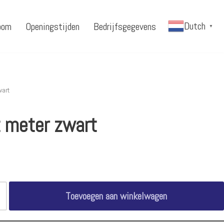
Dutch
oom
Openingstijden
Bedrijfsgegevens
▼
wart
t meter zwart
Toevoegen aan winkelwagen