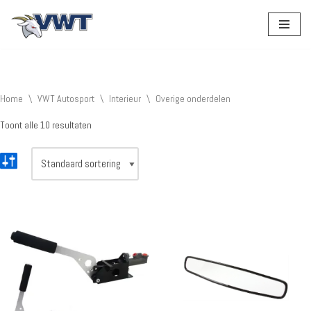
Ga
naar
de
inhoud
Home
\
VWT Autosport
\
Interieur
\
Overige onderdelen
Toont alle 10 resultaten