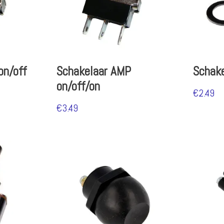
on/off
Schakelaar AMP
Schake
on/off/on
€
2.49
€
3.49