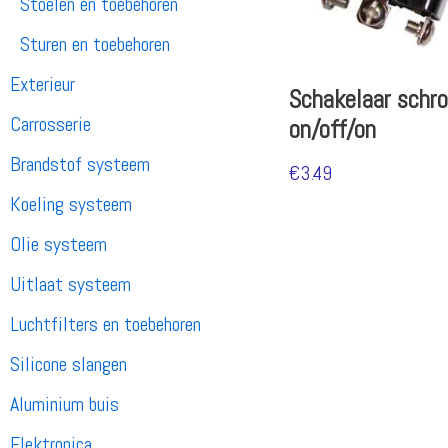
Stoelen en toebehoren
Sturen en toebehoren
Exterieur
Schakelaar schro
Carrosserie
on/off/on
Brandstof systeem
€
3.49
Koeling systeem
Olie systeem
Uitlaat systeem
Luchtfilters en toebehoren
Silicone slangen
Aluminium buis
Elektronica