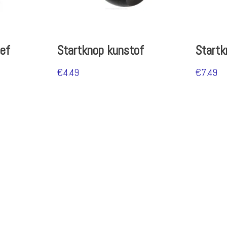
ef
Startknop kunstof
Startk
€
4.49
€
7.49