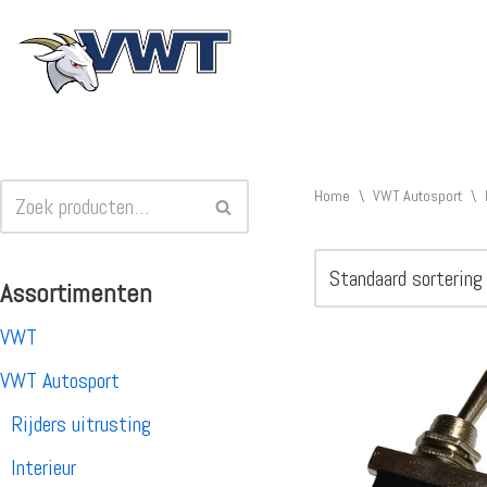
Ga
naar
de
inhoud
Home
\
VWT Autosport
\
Assortimenten
VWT
VWT Autosport
Rijders uitrusting
Interieur