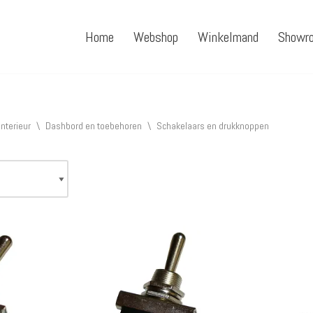
Home
Webshop
Winkelmand
Showr
Interieur
\
Dashbord en toebehoren
\
Schakelaars en drukknoppen